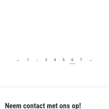
Wat zijn handige toevoegingen aan
jouw veranda in Tilburg?
←
1
…
3
4
5
6
7
→
Neem contact met ons op!