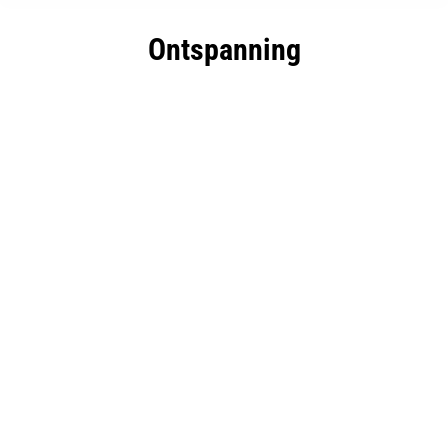
Ontspanning
Wat is terug naar de basis coaching?