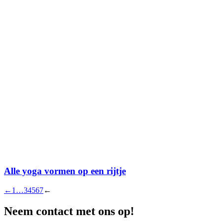
Alle yoga vormen op een rijtje
←
1
…
3
4
5
6
7
←
Neem contact met ons op!