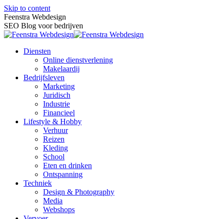
Skip to content
Feenstra Webdesign
SEO Blog voor bedrijven
Diensten
Online dienstverlening
Makelaardij
Bedrijfsleven
Marketing
Juridisch
Industrie
Financieel
Lifestyle & Hobby
Verhuur
Reizen
Kleding
School
Eten en drinken
Ontspanning
Techniek
Design & Photography
Media
Webshops
Vervoer