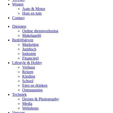
Wonen
Auto & Motor
Huis en tuin
Contact
Diensten
Online dienstverlening
Makelaardij
Bedrijfsleven
Marketing
Juridisch
Industrie
Financieel
Lifestyle & Hobby
Verhuur
Reizen
Kleding
School
Eten en drinken
Ontspanning
Techniek
Design & Photography
Media
Webshops
Vervoer