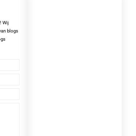
! Wij
van blogs
ogs