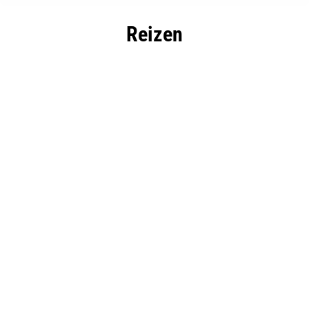
Reizen
Weekendje weg, Limburg Valkenburg