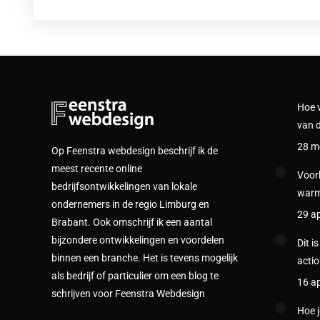
Hoe 
van d
28 m
Op Feenstra webdesign beschrijf ik de
meest recente online
Voork
bedrijfsontwikkelingen van lokale
warm
ondernemers in de regio Limburg en
29 ap
Brabant. Ook omschrijf ik een aantal
bijzondere ontwikkelingen en voordelen
Dit i
binnen een branche. Het is tevens mogelijk
actio
als bedrijf of particulier om een blog te
16 ap
schrijven voor Feenstra Webdesign
Hoe j