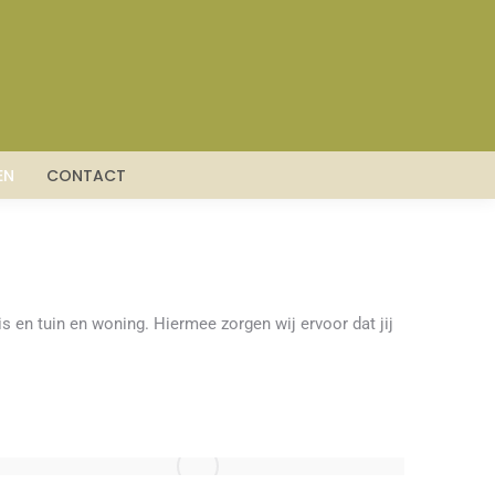
HNIEK
VERVOER
WONEN
CONTACT
EN
CONTACT
s en tuin en woning. Hiermee zorgen wij ervoor dat jij