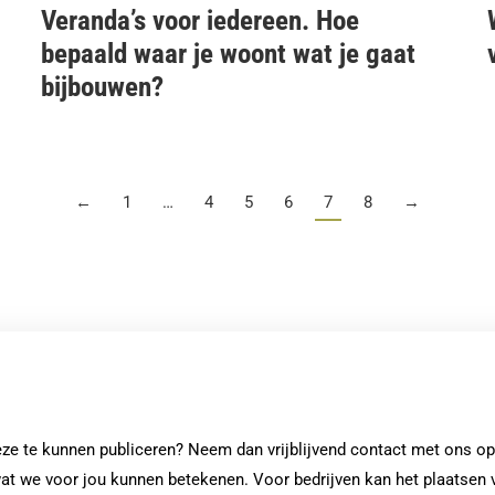
Veranda’s voor iedereen. Hoe
bepaald waar je woont wat je gaat
bijbouwen?
←
1
…
4
5
6
7
8
→
deze te kunnen publiceren? Neem dan vrijblijvend contact met ons op
at we voor jou kunnen betekenen. Voor bedrijven kan het plaatsen 