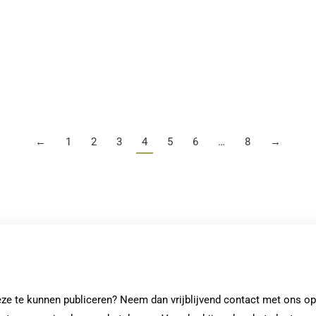
Waarom verhuizen naar een andere
stad?
←
1
2
3
4
5
6
…
8
→
deze te kunnen publiceren? Neem dan vrijblijvend contact met ons op