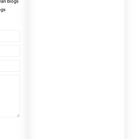
van blogs
ogs