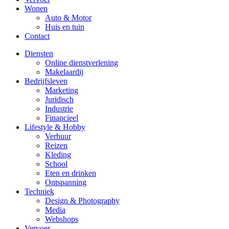
Wonen
Auto & Motor
Huis en tuin
Contact
Diensten
Online dienstverlening
Makelaardij
Bedrijfsleven
Marketing
Juridisch
Industrie
Financieel
Lifestyle & Hobby
Verhuur
Reizen
Kleding
School
Eten en drinken
Ontspanning
Techniek
Design & Photography
Media
Webshops
Vervoer