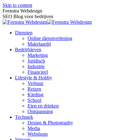
Skip to content
Feenstra Webdesign
SEO Blog voor bedrijven
Diensten
Online dienstverlening
Makelaardij
Bedrijfsleven
Marketing
Juridisch
Industrie
Financieel
Lifestyle & Hobby
Verhuur
Reizen
Kleding
School
Eten en drinken
Ontspanning
Techniek
Design & Photography
Media
Webshops
Vervoer