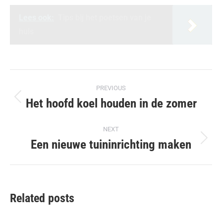
Lees ook:
Tips bij het poetsen van je
huis
Post
PREVIOUS
navigation
Het hoofd koel houden in de zomer
Previous
post:
NEXT
Een nieuwe tuininrichting maken
Next
post:
Related posts