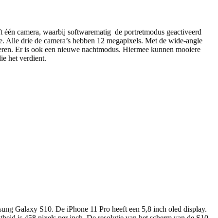
eft één camera, waarbij softwarematig de portretmodus geactiveerd
tie. Alle drie de camera’s hebben 12 megapixels. Met de wide-angle
dieren. Er is ook een nieuwe nachtmodus. Hiermee kunnen mooiere
ie het verdient.
sung Galaxy S10. De iPhone 11 Pro heeft een 5,8 inch oled display.
heid is 458 pixels per inch. De resolutie van het scherm van de S10