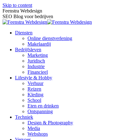
Skip to content
Feenstra Webdesign
SEO Blog voor bedrijven
Diensten
Online dienstverlening
Makelaardij
Bedrijfsleven
Marketing
Juridisch
Industrie
Financieel
Lifestyle & Hobby
Verhuur
Reizen
Kleding
School
Eten en drinken
Ontspanning
Techniek
Design & Photography
Media
Webshops
Vervoer