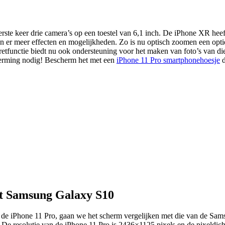
erste keer drie camera’s op een toestel van 6,1 inch. De iPhone XR he
zijn er meer effecten en mogelijkheden. Zo is nu optisch zoomen een op
retfunctie biedt nu ook ondersteuning voor het maken van foto’s van 
herming nodig! Bescherm het met een
iPhone 11 Pro smartphonehoesje
d
et Samsung Galaxy S10
n de iPhone 11 Pro, gaan we het scherm vergelijken met die van de Sam
e resolutie van de iPhone 11 Pro is 2436×1125 pixels en de pixeldicht