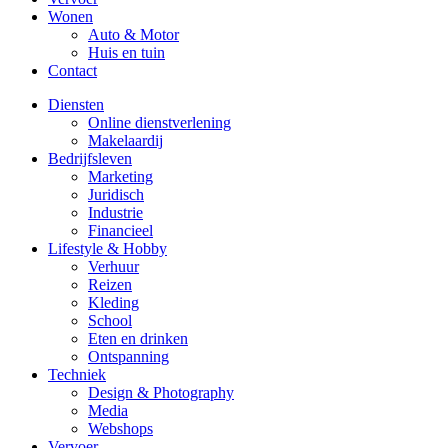
Wonen
Auto & Motor
Huis en tuin
Contact
Diensten
Online dienstverlening
Makelaardij
Bedrijfsleven
Marketing
Juridisch
Industrie
Financieel
Lifestyle & Hobby
Verhuur
Reizen
Kleding
School
Eten en drinken
Ontspanning
Techniek
Design & Photography
Media
Webshops
Vervoer