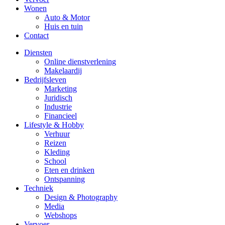
Wonen
Auto & Motor
Huis en tuin
Contact
Diensten
Online dienstverlening
Makelaardij
Bedrijfsleven
Marketing
Juridisch
Industrie
Financieel
Lifestyle & Hobby
Verhuur
Reizen
Kleding
School
Eten en drinken
Ontspanning
Techniek
Design & Photography
Media
Webshops
Vervoer