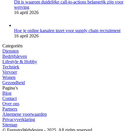
Dit is waarom duidelijke call-to-actions belangrijk zijn voor
werving
16 april 2026
Hoe je online kanalen inzet voor supply chain recruitment
16 april 2026
Categoriën
Diensten
Bedrijfsleven
Lifestyle & Hobby
Techniek
Vervoer
Wonen
Gezondheid
Pagina’s
Blog
Contact
Over ons
Partners
Algemene voorwaarden
Privacyverklaring
Sitemap
© FeenstraWebdesign - 2025. All rights reserved.