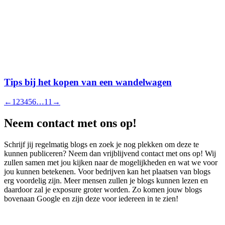
Tips bij het kopen van een wandelwagen
←
1
2
3
4
5
6
…
11
→
Neem contact met ons op!
Schrijf jij regelmatig blogs en zoek je nog plekken om deze te
kunnen publiceren? Neem dan vrijblijvend contact met ons op! Wij
zullen samen met jou kijken naar de mogelijkheden en wat we voor
jou kunnen betekenen. Voor bedrijven kan het plaatsen van blogs
erg voordelig zijn. Meer mensen zullen je blogs kunnen lezen en
daardoor zal je exposure groter worden. Zo komen jouw blogs
bovenaan Google en zijn deze voor iedereen in te zien!