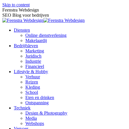
Skip to content
Feenstra Webdesign
SEO Blog voor bedrijven
Diensten
Online dienstverlening
Makelaardij
Bedrijfsleven
Marketing
Juridisch
Industrie
Financieel
Lifestyle & Hobby
Verhuur
Reizen
Kleding
School
Eten en drinken
Ontspanning
Techniek
Design & Photography
Media
Webshops
Vervoer