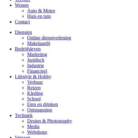
Wonen
Auto & Motor
Huis en tuin
Contact
Diensten
Online dienstverlening
Makelaardij
Bedrijfsleven
Marketing
Juridisch
Industrie
Financieel
Lifestyle & Hobby
Verhuur
Reizen
Kleding
School
Eten en drinken
Ontspanning
Techniek
Design & Photography
Media
Webshops
Vervoer