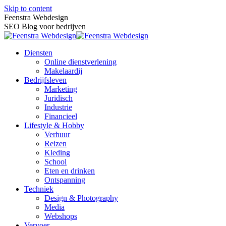
Skip to content
Feenstra Webdesign
SEO Blog voor bedrijven
Diensten
Online dienstverlening
Makelaardij
Bedrijfsleven
Marketing
Juridisch
Industrie
Financieel
Lifestyle & Hobby
Verhuur
Reizen
Kleding
School
Eten en drinken
Ontspanning
Techniek
Design & Photography
Media
Webshops
Vervoer