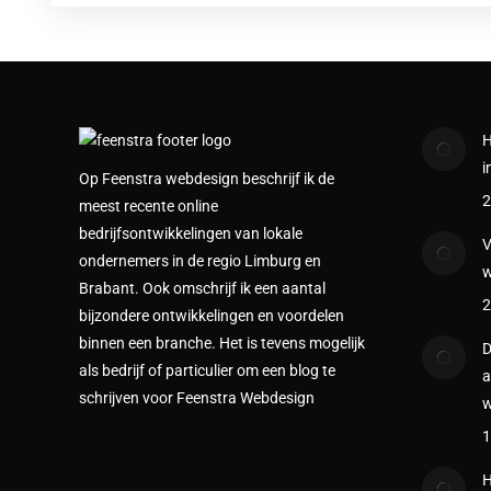
H
i
Op Feenstra webdesign beschrijf ik de
2
meest recente online
bedrijfsontwikkelingen van lokale
V
ondernemers in de regio Limburg en
w
Brabant. Ook omschrijf ik een aantal
2
bijzondere ontwikkelingen en voordelen
binnen een branche. Het is tevens mogelijk
D
als bedrijf of particulier om een blog te
a
schrijven voor Feenstra Webdesign
w
1
H