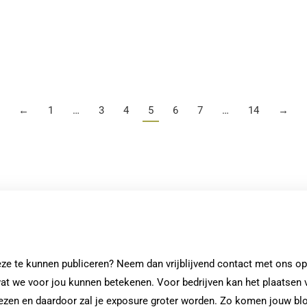
Auto poetsen kan op veel manieren
←
1
…
3
4
5
6
7
…
14
→
deze te kunnen publiceren? Neem dan vrijblijvend contact met ons op
at we voor jou kunnen betekenen. Voor bedrijven kan het plaatsen 
 lezen en daardoor zal je exposure groter worden. Zo komen jouw bl