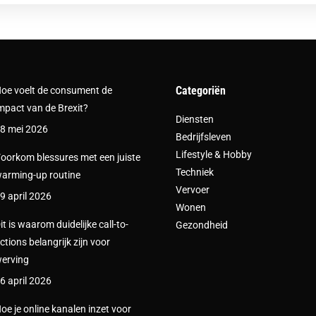
Categoriën
oe voelt de consument de
mpact van de Brexit?
Diensten
8 mei 2026
Bedrijfsleven
Lifestyle & Hobby
oorkom blessures met een juiste
Techniek
arming-up routine
Vervoer
9 april 2026
Wonen
it is waarom duidelijke call-to-
Gezondheid
ctions belangrijk zijn voor
erving
6 april 2026
oe je online kanalen inzet voor