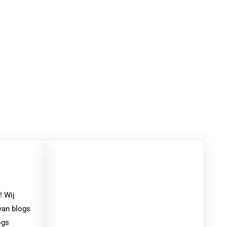
De eerste stappen naar online
ondernemen!
! Wij
van blogs
ogs