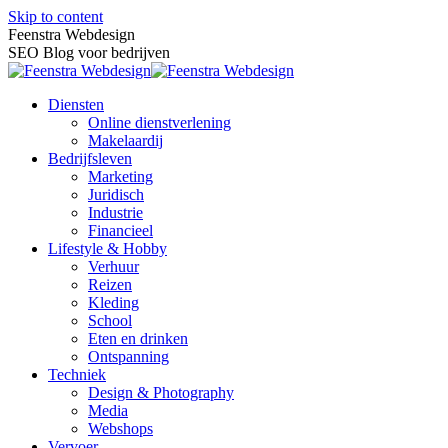
Skip to content
Feenstra Webdesign
SEO Blog voor bedrijven
Diensten
Online dienstverlening
Makelaardij
Bedrijfsleven
Marketing
Juridisch
Industrie
Financieel
Lifestyle & Hobby
Verhuur
Reizen
Kleding
School
Eten en drinken
Ontspanning
Techniek
Design & Photography
Media
Webshops
Vervoer