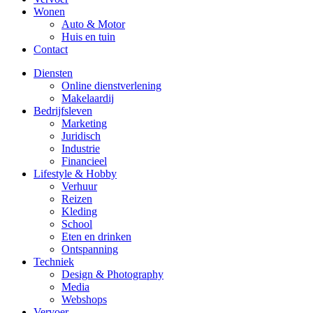
Wonen
Auto & Motor
Huis en tuin
Contact
Diensten
Online dienstverlening
Makelaardij
Bedrijfsleven
Marketing
Juridisch
Industrie
Financieel
Lifestyle & Hobby
Verhuur
Reizen
Kleding
School
Eten en drinken
Ontspanning
Techniek
Design & Photography
Media
Webshops
Vervoer