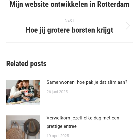
navigation
Mijn website ontwikkelen in Rotterdam
Previous
post:
NEXT
Hoe jij grotere borsten krijgt
Next
post:
Related posts
Samenwonen: hoe pak je dat slim aan?
26 juni 2025
Verwelkom jezelf elke dag met een
prettige entree
19 april 2025