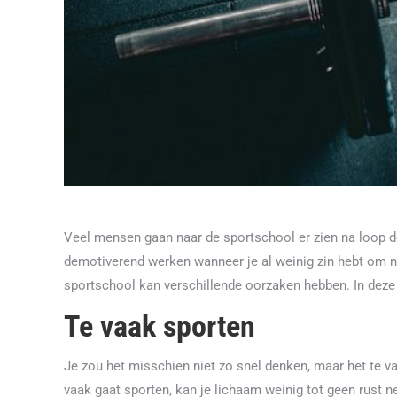
Veel mensen gaan naar de sportschool er zien na loop der 
demotiverend werken wanneer je al weinig zin hebt om na
sportschool kan verschillende oorzaken hebben. In deze 
Te vaak sporten
Je zou het misschien niet zo snel denken, maar het te v
vaak gaat sporten, kan je lichaam weinig tot geen rust 