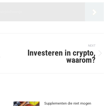
 airpodhoesje
NEXT
Investeren in crypto,
p
Next
waarom?
post:
Supplementen die niet mogen