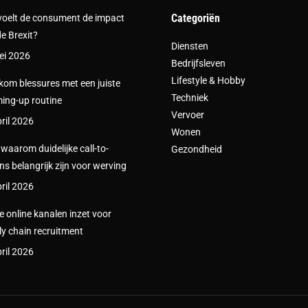
Categoriën
voelt de consument de impact
e Brexit?
Diensten
ei 2026
Bedrijfsleven
Lifestyle & Hobby
om blessures met een juiste
Techniek
ing-up routine
Vervoer
ril 2026
Wonen
s waarom duidelijke call-to-
Gezondheid
ns belangrijk zijn voor werving
ril 2026
e online kanalen inzet voor
y chain recruitment
ril 2026