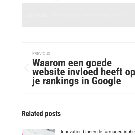
Lees ook:
Van wandelen naar hardlopen met het
Post
PREVIOUS
navigation
Waarom een goede
website invloed heeft o
Previous
je rankings in Google
post:
Related posts
Innovaties binnen de farmaceutische