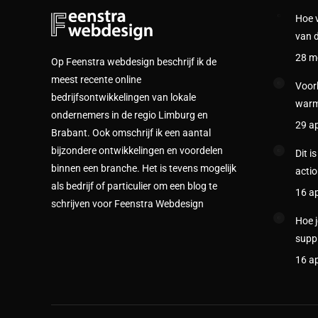
Hoe 
van d
28 m
Op Feenstra webdesign beschrijf ik de
meest recente online
Voork
bedrijfsontwikkelingen van lokale
warm
ondernemers in de regio Limburg en
29 ap
Brabant. Ook omschrijf ik een aantal
bijzondere ontwikkelingen en voordelen
Dit i
binnen een branche. Het is tevens mogelijk
actio
als bedrijf of particulier om een blog te
16 ap
schrijven voor Feenstra Webdesign
Hoe j
suppl
16 ap