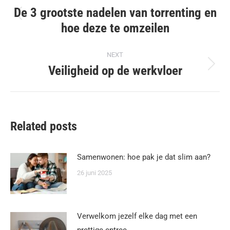
navigation
De 3 grootste nadelen van torrenting en
Previous
hoe deze te omzeilen
post:
NEXT
Veiligheid op de werkvloer
Next
post:
Related posts
Samenwonen: hoe pak je dat slim aan?
26 juni 2025
Verwelkom jezelf elke dag met een