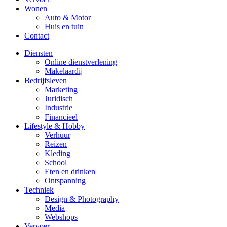
Wonen
Auto & Motor
Huis en tuin
Contact
Diensten
Online dienstverlening
Makelaardij
Bedrijfsleven
Marketing
Juridisch
Industrie
Financieel
Lifestyle & Hobby
Verhuur
Reizen
Kleding
School
Eten en drinken
Ontspanning
Techniek
Design & Photography
Media
Webshops
Vervoer