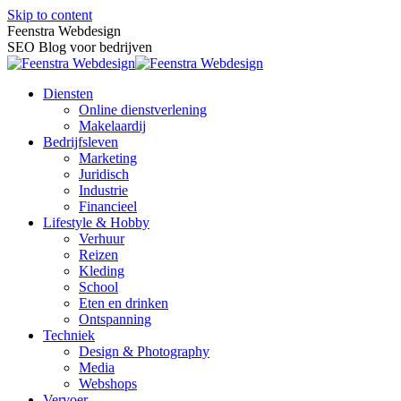
Skip to content
Feenstra Webdesign
SEO Blog voor bedrijven
Diensten
Online dienstverlening
Makelaardij
Bedrijfsleven
Marketing
Juridisch
Industrie
Financieel
Lifestyle & Hobby
Verhuur
Reizen
Kleding
School
Eten en drinken
Ontspanning
Techniek
Design & Photography
Media
Webshops
Vervoer