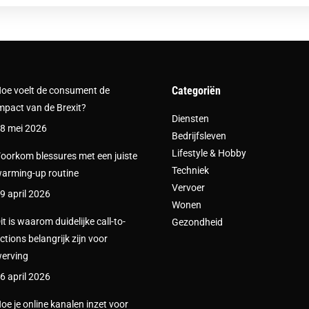
Categoriën
oe voelt de consument de
mpact van de Brexit?
Diensten
8 mei 2026
Bedrijfsleven
Lifestyle & Hobby
oorkom blessures met een juiste
Techniek
arming-up routine
Vervoer
9 april 2026
Wonen
it is waarom duidelijke call-to-
Gezondheid
ctions belangrijk zijn voor
erving
6 april 2026
oe je online kanalen inzet voor