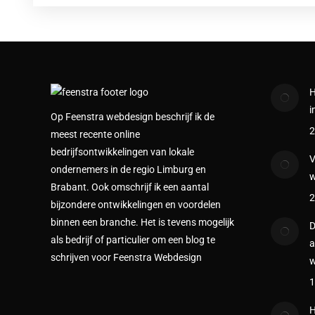
H
i
Op Feenstra webdesign beschrijf ik de
2
meest recente online
bedrijfsontwikkelingen van lokale
V
ondernemers in de regio Limburg en
w
Brabant. Ook omschrijf ik een aantal
2
bijzondere ontwikkelingen en voordelen
binnen een branche. Het is tevens mogelijk
D
als bedrijf of particulier om een blog te
a
schrijven voor Feenstra Webdesign
w
1
H