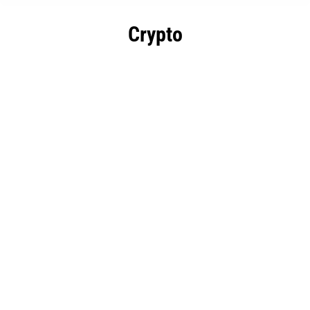
Crypto
Investeren in crypto, waarom?