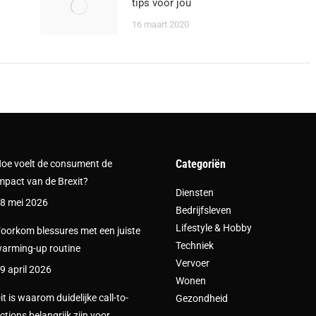
tips voor jou
16 maart 2020
Categoriën
oe voelt de consument de
mpact van de Brexit?
Diensten
8 mei 2026
Bedrijfsleven
Lifestyle & Hobby
oorkom blessures met een juiste
Techniek
arming-up routine
Vervoer
9 april 2026
Wonen
it is waarom duidelijke call-to-
Gezondheid
ctions belangrijk zijn voor