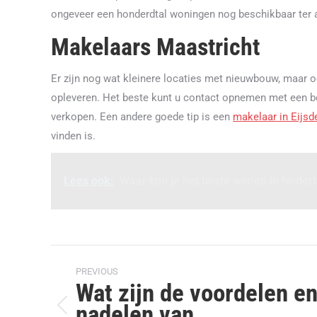
ongeveer een honderdtal woningen nog beschikbaar ter 
Makelaars Maastricht
Er zijn nog wat kleinere locaties met nieuwbouw, maar oo
opleveren. Het beste kunt u contact opnemen met een 
verkopen. Een andere goede tip is een
makelaar in Eijsd
vinden is.
Lees ook:
Waar kun je het beste wonen in Neder
Post
PREVIOUS
navigation
Wat zijn de voordelen e
nadelen van
Previous