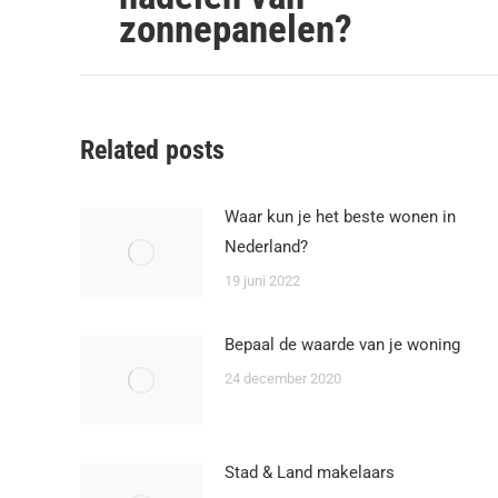
zonnepanelen?
post:
Related posts
Waar kun je het beste wonen in
Nederland?
19 juni 2022
Bepaal de waarde van je woning
24 december 2020
Stad & Land makelaars