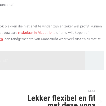
aanschaf.
k plekken die niet snel te vinden zijn en zeker wel profijt kunnen
betrouwbare
makelaar in Maastricht
, of u nu wilt kopen of
en
, een randgemeente van Maastricht waar veel rust en ruimte te
land?
NEXT
n
Lekker flexibel en fit
met deze yoga
Next