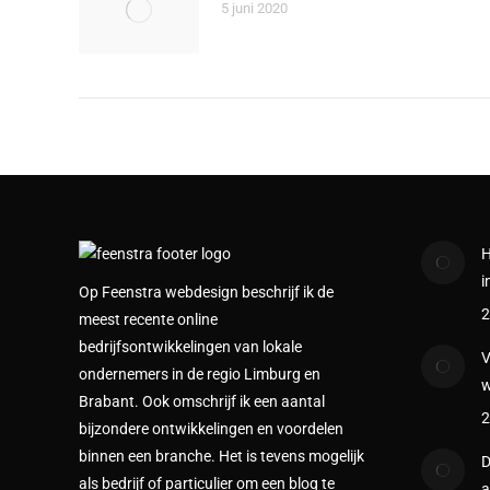
5 juni 2020
H
i
Op Feenstra webdesign beschrijf ik de
2
meest recente online
bedrijfsontwikkelingen van lokale
V
ondernemers in de regio Limburg en
w
Brabant. Ook omschrijf ik een aantal
2
bijzondere ontwikkelingen en voordelen
binnen een branche. Het is tevens mogelijk
D
als bedrijf of particulier om een blog te
a