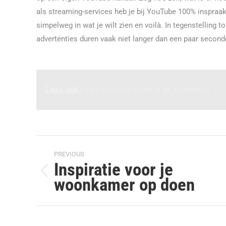
als streaming-services heb je bij YouTube 100% inspraak 
simpelweg in wat je wilt zien en voilà. In tegenstelling
advertenties duren vaak niet langer dan een paar secon
Lees ook:
Het avontuur lonkt in de Ardennen
Post
PREVIOUS
navigation
Inspiratie voor je
Previous
woonkamer op doen
post: