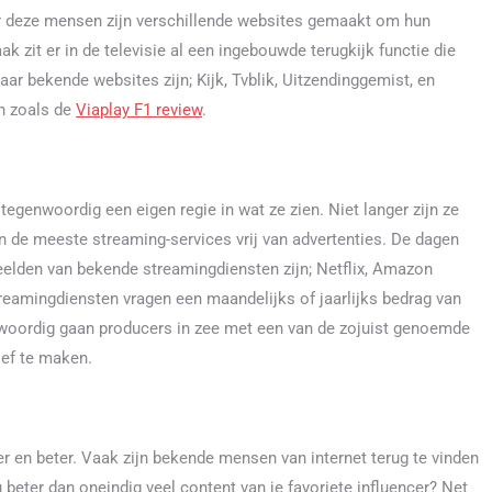
r deze mensen zijn verschillende websites gemaakt om hun
ak zit er in de televisie al een ingebouwde terugkijk functie die
r bekende websites zijn; Kijk, Tvblik, Uitzendinggemist, en
en zoals de
Viaplay F1 review
.
egenwoordig een eigen regie in wat ze zien. Niet langer zijn ze
ijn de meeste streaming-services vrij van advertenties. De dagen
elden van bekende streamingdiensten zijn; Netflix, Amazon
reamingdiensten vragen een maandelijks of jaarlijks bedrag van
woordig gaan producers in zee met een van de zojuist genoemde
ief te maken.
r en beter. Vaak zijn bekende mensen van internet terug te vinden
 beter dan oneindig veel content van je favoriete influencer? Net