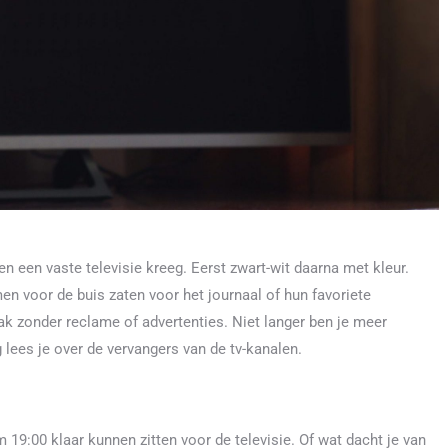
 een vaste televisie kreeg. Eerst zwart-wit daarna met kleur.
n voor de buis zaten voor het journaal of hun favoriete
k zonder reclame of advertenties. Niet langer ben je meer
g lees je over de vervangers van de tv-kanalen.
 19:00 klaar kunnen zitten voor de televisie. Of wat dacht je van