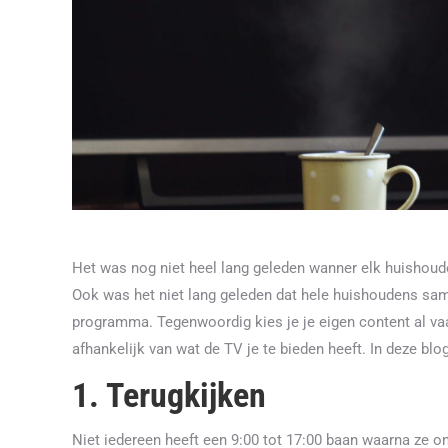
Het was nog niet heel lang geleden wanner elk huishouden
Ook was het niet lang geleden dat hele huishoudens same
programma. Tegenwoordig kies je je eigen content al vaa
afhankelijk van wat de TV je te bieden heeft. In deze blo
1. Terugkijken
Niet iedereen heeft een 9:00 tot 17:00 baan waarna ze om