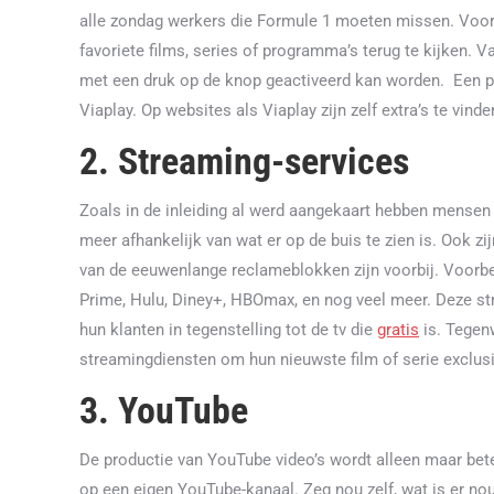
alle zondag werkers die Formule 1 moeten missen. Voo
favoriete films, series of programma’s terug te kijken. Va
met een druk op de knop geactiveerd kan worden. Een paa
Viaplay. Op websites als Viaplay zijn zelf extra’s te vind
2. Streaming-services
Zoals in de inleiding al werd aangekaart hebben mensen t
meer afhankelijk van wat er op de buis te zien is. Ook z
van de eeuwenlange reclameblokken zijn voorbij. Voorbe
Prime, Hulu, Diney+, HBOmax, en nog veel meer. Deze st
hun klanten in tegenstelling tot de tv die
gratis
is. Tegen
streamingdiensten om hun nieuwste film of serie exclus
3. YouTube
De productie van YouTube video’s wordt alleen maar bete
op een eigen YouTube-kanaal. Zeg nou zelf, wat is er nou