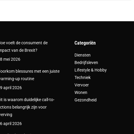
Categoriën
oe voelt de consument de
mpact van de Brexit?
Diensten
8 mei 2026
Bedrijfsleven
Lifestyle & Hobby
oorkom blessures met een juiste
Techniek
arming-up routine
Vervoer
9 april 2026
Wonen
it is waarom duidelijke call-to-
Gezondheid
ctions belangrijk zijn voor
erving
6 april 2026