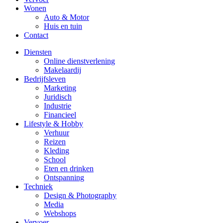
Wonen
Auto & Motor
Huis en tuin
Contact
Diensten
Online dienstverlening
Makelaardij
Bedrijfsleven
Marketing
Juridisch
Industrie
Financieel
Lifestyle & Hobby
Verhuur
Reizen
Kleding
School
Eten en drinken
Ontspanning
Techniek
Design & Photography
Media
Webshops
Vervoer