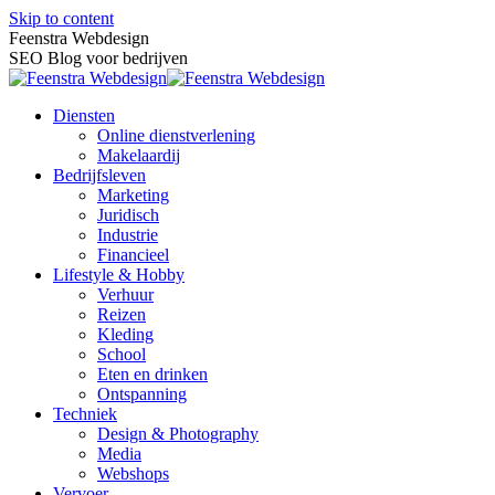
Skip to content
Feenstra Webdesign
SEO Blog voor bedrijven
Diensten
Online dienstverlening
Makelaardij
Bedrijfsleven
Marketing
Juridisch
Industrie
Financieel
Lifestyle & Hobby
Verhuur
Reizen
Kleding
School
Eten en drinken
Ontspanning
Techniek
Design & Photography
Media
Webshops
Vervoer