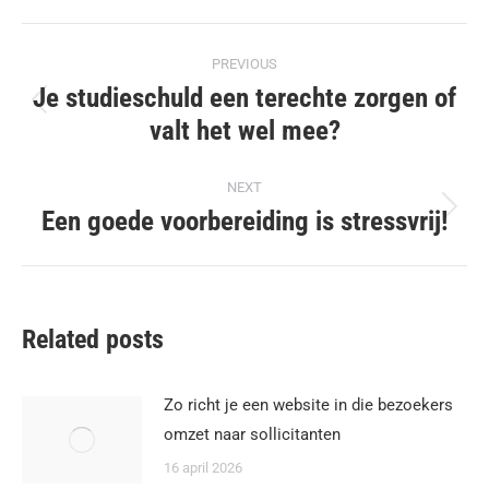
Post
PREVIOUS
navigation
Je studieschuld een terechte zorgen of
Previous
valt het wel mee?
post:
NEXT
Een goede voorbereiding is stressvrij!
Next
post:
Related posts
Zo richt je een website in die bezoekers
omzet naar sollicitanten
16 april 2026