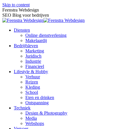
Skip to content
Feenstra Webdesign
SEO Blog voor bedrijven
Diensten
Online dienstverlening
Makelaardij
Bedrijfsleven
Marketing
Juridisch
Industrie
Financieel
Lifestyle & Hobby
Verhuur
Reizen
Kleding
School
Eten en drinken
Ontspanning
Techniek
Design & Photography
Media
Webshops
Vervoer