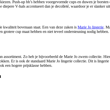
H kiezen. Push-up bh’s hebben voorgevormde cups en duwen je borsten 
iepere V-hals accentueert dan je decolleté, waardoor je er slanker uit
 de kwaliteit bovenaan staat. Een van deze zaken is
Marie Jo lingerie
. Ma
en grotere cup maat hebben en niet teveel ondersteuning nodig hebben. 
 hun assortiment. Zo heb je bijvoorbeeld de Marie Jo zwem collectie. Hi
okken. Er is ook de standaard Marie Jo lingerie collectie. Dit is lingerie 
 ook een hogere prijsklasse hebben.
n