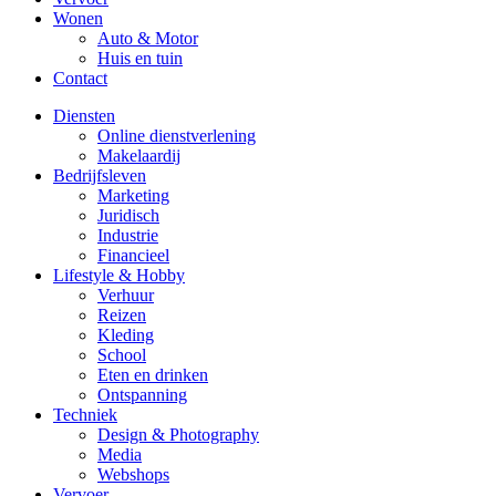
Wonen
Auto & Motor
Huis en tuin
Contact
Diensten
Online dienstverlening
Makelaardij
Bedrijfsleven
Marketing
Juridisch
Industrie
Financieel
Lifestyle & Hobby
Verhuur
Reizen
Kleding
School
Eten en drinken
Ontspanning
Techniek
Design & Photography
Media
Webshops
Vervoer