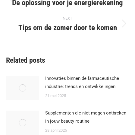
navigation
De oplossing voor je energierekening
Previous
post:
NEXT
Tips om de zomer door te komen
Next
post:
Related posts
Innovaties binnen de farmaceutische
industrie: trends en ontwikkelingen
21 mei 2025
Supplementen die niet mogen ontbreken
in jouw beauty routine
28 april 2025