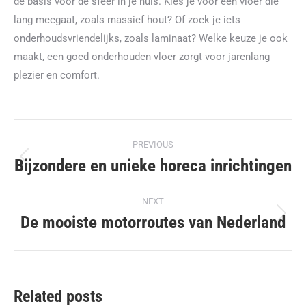
de basis voor de sfeer in je huis. Kies je voor een vloer die
lang meegaat, zoals massief hout? Of zoek je iets
onderhoudsvriendelijks, zoals laminaat? Welke keuze je ook
maakt, een goed onderhouden vloer zorgt voor jarenlang
plezier en comfort.
Post
PREVIOUS
navigation
Bijzondere en unieke horeca inrichtingen
Previous
post:
NEXT
De mooiste motorroutes van Nederland
Next
post:
Related posts