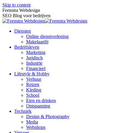
Skip to content
Feenstra Webdesign
SEO Blog voor bedrijven
Diensten
Online dienstverlening
Makelaardij
Bedrijfsleven
Marketing
Juridisch
Industrie
Financieel
Lifestyle & Hobby
Verhuur
Reizen
Kleding
School
Eten en drinken
Ontspanning
Techniek
Design & Photography
Media
Webshops
Vervoer