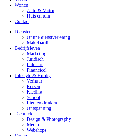
Wonen
Auto & Motor
Huis en tuin
Contact
Diensten
Online dienstverlening
Makelaardij
Bedrijfsleven
Marketing
Juridisch
Industrie
Financieel
Lifestyle & Hobby
Verhuur
Reizen
Kleding
School
Eten en drinken
Ontspanning
Techniek
Design & Photography
Media
Webshops
Vervoer