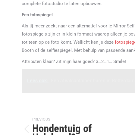
complete fotostudio te laten opbouwen.
Een fotospiegel
Als jij meer zoekt naar een alternatief voor je Mirror Sel
fotospiegels zijn er in klein formaat waarop alleen je bov
tot teen op de foto komt. Wellicht ken je deze
fotospieg
Booth of de selfiespiegel. Met behulp van passende aank
Attributen klaar? Zit mijn haar goed? 3…2…1… Smile!
Lees ook:
Een afvalcontainer huren in Rotterda
Post
PREVIOUS
navigation
Hondentuig of
Previous