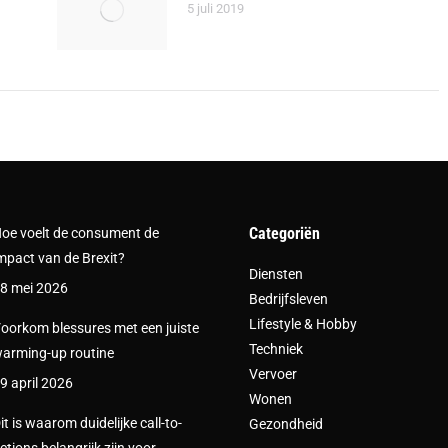
5 juli 2019
Categoriën
oe voelt de consument de
mpact van de Brexit?
Diensten
8 mei 2026
Bedrijfsleven
Lifestyle & Hobby
oorkom blessures met een juiste
Techniek
arming-up routine
Vervoer
9 april 2026
Wonen
it is waarom duidelijke call-to-
Gezondheid
ctions belangrijk zijn voor