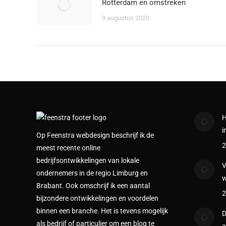
Rotterdam en omstreken
9 augustus 2020
H
i
Op Feenstra webdesign beschrijf ik de
2
meest recente online
bedrijfsontwikkelingen van lokale
V
ondernemers in de regio Limburg en
w
Brabant. Ook omschrijf ik een aantal
2
bijzondere ontwikkelingen en voordelen
binnen een branche. Het is tevens mogelijk
D
als bedrijf of particulier om een blog te
a