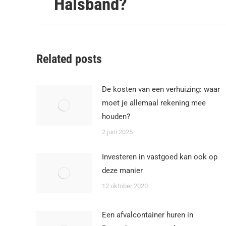
Halsband?
post:
Related posts
De kosten van een verhuizing: waar
moet je allemaal rekening mee
houden?
2 juni 2025
Investeren in vastgoed kan ook op
deze manier
12 oktober 2020
Een afvalcontainer huren in