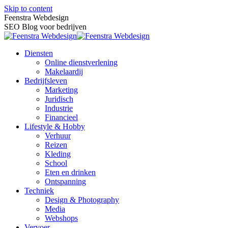
Skip to content
Feenstra Webdesign
SEO Blog voor bedrijven
Diensten
Online dienstverlening
Makelaardij
Bedrijfsleven
Marketing
Juridisch
Industrie
Financieel
Lifestyle & Hobby
Verhuur
Reizen
Kleding
School
Eten en drinken
Ontspanning
Techniek
Design & Photography
Media
Webshops
Vervoer