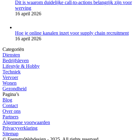
Dit is waarom duidelijke call-to-actions belangrijk zijn voor
werving
16 april 2026
Hoe je online kanalen inzet voor supply chain recruitment
16 april 2026
Categoriën
Diensten
Bedrijfsleven
Lifestyle & Hobby
Techniek
Vervoer
Wonen
Gezondheid
Pagina’s
Blog
Contact
Over ons
Partners
Algemene voorwaarden
Privacyverklaring
Sitemap
© FeenstraWebdesign - 2025. All rights reserved.