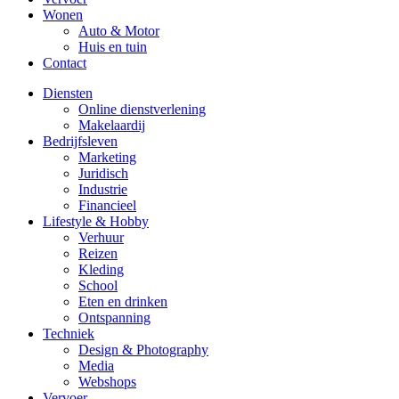
Wonen
Auto & Motor
Huis en tuin
Contact
Diensten
Online dienstverlening
Makelaardij
Bedrijfsleven
Marketing
Juridisch
Industrie
Financieel
Lifestyle & Hobby
Verhuur
Reizen
Kleding
School
Eten en drinken
Ontspanning
Techniek
Design & Photography
Media
Webshops
Vervoer