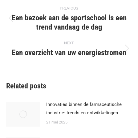
Post
PREVIOUS
navigation
Een bezoek aan de sportschool is een
Previous
trend vandaag de dag
post:
NEXT
Een overzicht van uw energiestromen
Next
post:
Related posts
Innovaties binnen de farmaceutische
industrie: trends en ontwikkelingen
21 mei 2025