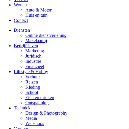
Wonen
Auto & Motor
Huis en tuin
Contact
Diensten
Online dienstverlening
Makelaardij
Bedrijfsleven
Marketing
Juridisch
Industrie
Financieel
Lifestyle & Hobby
Verhuur
Reizen
Kleding
School
Eten en drinken
Ontspanning
Techniek
Design & Photography
Media
Webshops
Vervoer