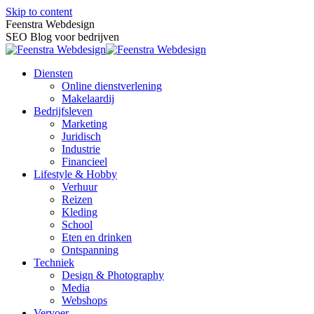
Skip to content
Feenstra Webdesign
SEO Blog voor bedrijven
Diensten
Online dienstverlening
Makelaardij
Bedrijfsleven
Marketing
Juridisch
Industrie
Financieel
Lifestyle & Hobby
Verhuur
Reizen
Kleding
School
Eten en drinken
Ontspanning
Techniek
Design & Photography
Media
Webshops
Vervoer