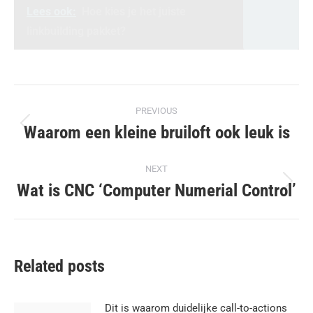
Lees ook:
Hoe kies je het juiste
linkbuilding pakket?
Post
PREVIOUS
navigation
Waarom een kleine bruiloft ook leuk is
Previous
post:
NEXT
Wat is CNC ‘Computer Numerial Control’
Next
post:
Related posts
Dit is waarom duidelijke call-to-actions