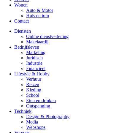
Wonen
Auto & Motor
Huis en tuin
Contact
Diensten
Online dienstverlening
Makelaardij
Bedrijfsleven
Marketing
Juridisch
Industrie
Financieel
Lifestyle & Hobby
Verhuur
Reizen
Kleding
School
Eten en drinken
Ontspanning
Techniek
Design & Photography
Media
Webshops
Vervoer