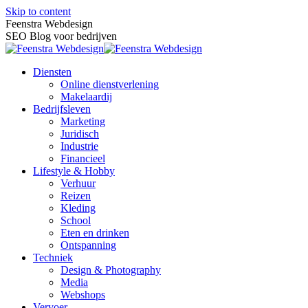
Skip to content
Feenstra Webdesign
SEO Blog voor bedrijven
Diensten
Online dienstverlening
Makelaardij
Bedrijfsleven
Marketing
Juridisch
Industrie
Financieel
Lifestyle & Hobby
Verhuur
Reizen
Kleding
School
Eten en drinken
Ontspanning
Techniek
Design & Photography
Media
Webshops
Vervoer