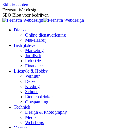
Skip to content
Feenstra Webdesign
SEO Blog voor bedrijven
Diensten
Online dienstverlening
Makelaardij
Bedrijfsleven
Marketing
Juridisch
Industrie
Financieel
Lifestyle & Hobby
Verhuur
Reizen
Kleding
School
Eten en drinken
Ontspanning
Techniek
Design & Photography
Media
Webshops
Vervoer