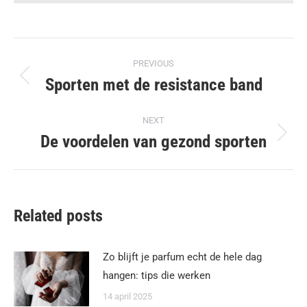
Post
PREVIOUS
navigation
Sporten met de resistance band
Previous
post:
NEXT
De voordelen van gezond sporten
Next
post:
Related posts
Zo blijft je parfum echt de hele dag
hangen: tips die werken
14 april 2025