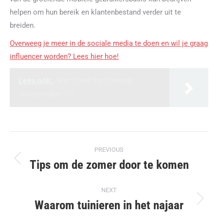
helpen om hun bereik en klantenbestand verder uit te
breiden.
Overweeg je meer in de sociale media te doen en wil je graag
influencer worden? Lees hier hoe!
Lees ook:
Wat houdt het beroep
slotenmaker in?
Post
PREVIOUS
navigation
Tips om de zomer door te komen
Previous
post:
NEXT
Waarom tuinieren in het najaar
Next
post: