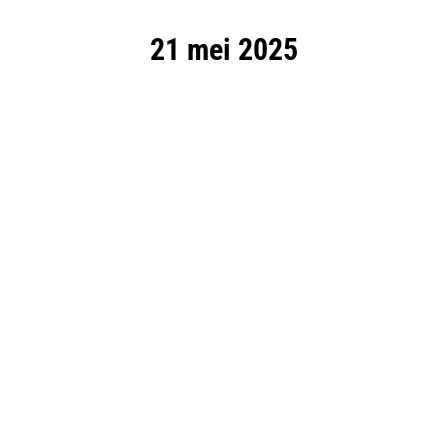
21 mei 2025
Innovaties binnen de farmaceutische
industrie: trends en ontwikkelingen