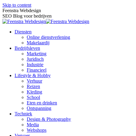
Skip to content
Feenstra Webdesign
SEO Blog voor bedrijven
Diensten
Online dienstverlening
Makelaardij
Bedrijfsleven
Marketing
Juridisch
Industrie
Financieel
Lifestyle & Hobby
Verhuur
Reizen
Kleding
School
Eten en drinken
Ontspanning
Techniek
Design & Photography
Media
Webshops
Vervoer