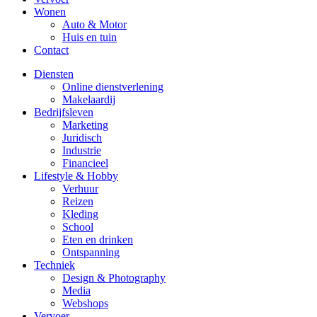
Wonen
Auto & Motor
Huis en tuin
Contact
Diensten
Online dienstverlening
Makelaardij
Bedrijfsleven
Marketing
Juridisch
Industrie
Financieel
Lifestyle & Hobby
Verhuur
Reizen
Kleding
School
Eten en drinken
Ontspanning
Techniek
Design & Photography
Media
Webshops
Vervoer